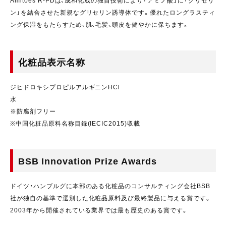
Amitoes R-PDは、成和化成の独自技術により「アミノ酸」に「グリセリ
ン」を結合させた新規なグリセリン誘導体です。優れたロングラスティ
ング保湿をもたらすため、肌、毛髪、頭皮を健やかに保ちます。
化粧品表示名称
ジヒドロキシプロピルアルギニンHCl
水
※防腐剤フリー
※中国化粧品原料名称目録(IECIC2015)収載
BSB Innovation Prize Awards
ドイツ・ハンブルグに本部のある化粧品のコンサルティング会社BSB
社が独自の基準で選別した化粧品原料及び最終製品に与える賞です。
2003年から開催されている業界では最も歴史のある賞です。