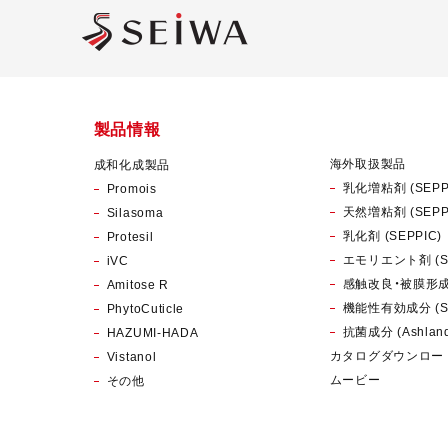
製品情報
海外取扱製品
成和化成製品
乳化増粘剤 (SEPP
Promois
天然増粘剤 (SEPP
Silasoma
乳化剤 (SEPPIC)
Protesil
エモリエント剤 (SE
iVC
感触改良・被膜形成剤
Amitose R
機能性有効成分 (SE
PhytoCuticle
抗菌成分 (Ashlan
HAZUMI-HADA
カタログダウンロー
Vistanol
ムービー
その他