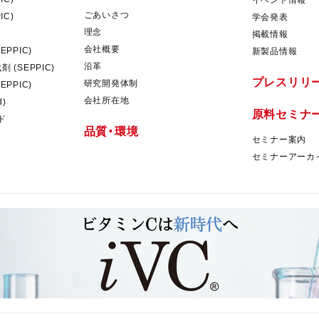
ごあいさつ
IC)
学会発表
理念
掲載情報
会社概要
PPIC)
新製品情報
沿革
 (SEPPIC)
プレスリリ
研究開発体制
PPIC)
会社所在地
d)
原料セミナ
ド
品質・環境
セミナー案内
セミナーアーカ