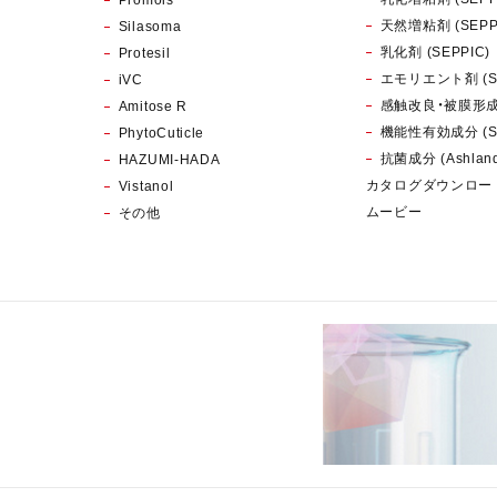
天然増粘剤 (SEPP
Silasoma
乳化剤 (SEPPIC)
Protesil
エモリエント剤 (SE
iVC
感触改良・被膜形成剤
Amitose R
機能性有効成分 (SE
PhytoCuticle
抗菌成分 (Ashlan
HAZUMI-HADA
カタログダウンロー
Vistanol
ムービー
その他