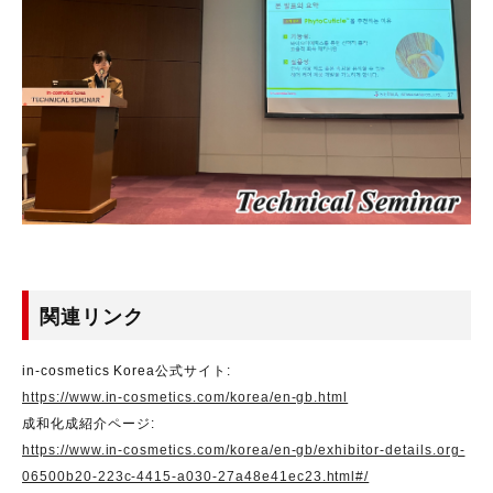
関連リンク
in-cosmetics Korea公式サイト:
https://www.in-cosmetics.com/korea/en-gb.html
成和化成紹介ページ:
https://www.in-cosmetics.com/korea/en-gb/exhibitor-details.org-
06500b20-223c-4415-a030-27a48e41ec23.html#/